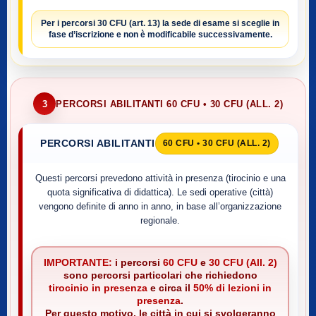
Per i percorsi
30 CFU (art. 13)
la sede di esame si sceglie
in
fase d’iscrizione
e non è modificabile successivamente.
3
PERCORSI ABILITANTI 60 CFU • 30 CFU (ALL. 2)
PERCORSI ABILITANTI
60 CFU • 30 CFU (ALL. 2)
Questi percorsi prevedono attività in presenza (tirocinio e una
quota significativa di didattica). Le sedi operative (città)
vengono definite di anno in anno, in base all’organizzazione
regionale.
IMPORTANTE:
i percorsi
60 CFU
e
30 CFU (All. 2)
sono percorsi particolari che richiedono
tirocinio in presenza
e circa il
50% di lezioni in
presenza
.
Per questo motivo, le città in cui si svolgeranno