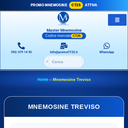
PROMO MNEMOSINE
CT25
ATTIVA
Master Mnemosine
Codice riservato
CT25
392/ 079 14 92
Info@promoCT25.it
WhatsApp
🔎
Home
–
Mnemosine Treviso
MNEMOSINE TREVISO