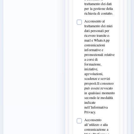
trattamento dei dati
per la gestione della
richiesta di contatto.
Acconsento al
trattamento dei miei
dati personali per
ricevere tramite e-
mail e WhatsApp
comunicazioni
informative e
promozionali relative
a corsi di
formazione,
iniziative,
agevolazioni,
scadenze e servizi
proposti.Il consenso
può essere revocato
in qualsiasi momento
secondo le modalità
indicate
nell’Informativa
Privacy.
Acconsento
all’utilizzo e alla
comunicazione a