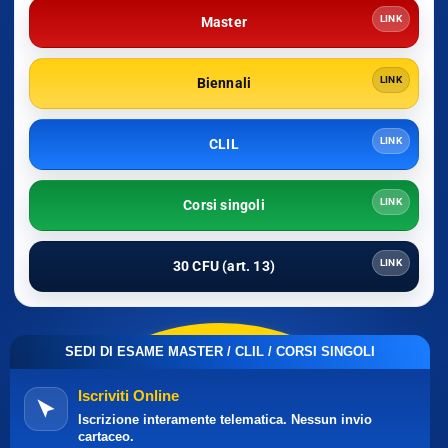
LINK
Master
LINK
Biennali
LINK
CLIL
LINK
Corsi singoli
LINK
30 CFU (art. 13)
SEDI DI ESAME MASTER / CLIL / CORSI SINGOLI
Iscriviti Online
Iscrizione interamente telematica. Nessun invio
cartaceo.