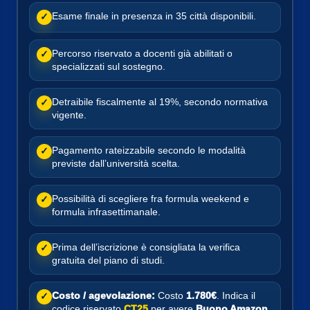
Esame finale in presenza in 35 città disponibili.
✓
Percorso riservato a docenti già abilitati o
✓
specializzati sul sostegno.
Detraibile fiscalmente al 19%, secondo normativa
✓
vigente.
Pagamento rateizzabile secondo le modalità
✓
previste dall’università scelta.
Possibilità di scegliere fra formula weekend e
✓
formula infrasettimanale.
Prima dell’iscrizione è consigliata la verifica
✓
gratuita del piano di studi.
Costo / agevolazione:
Costo
1.780€
. Indica il
✓
codice riservato
CT25
per avere
Buono Amazon