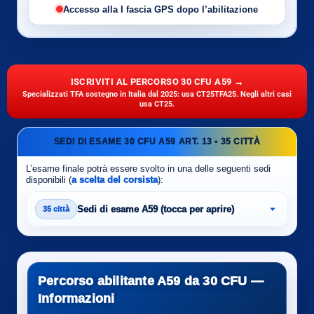
Accesso alla I fascia GPS dopo l’abilitazione
ISCRIVITI AL PERCORSO 30 CFU A59 →
Specializzati TFA sostegno in Italia dal 2025: usa CT25TFA25. Negli altri casi
usa CT25.
SEDI DI ESAME 30 CFU A59 ART. 13 • 35 CITTÀ
L’esame finale potrà essere svolto in una delle seguenti sedi
disponibili (
a scelta del corsista
):
Sedi di esame A59 (tocca per aprire)
35 città
Percorso abilitante A59 da 30 CFU —
Informazioni