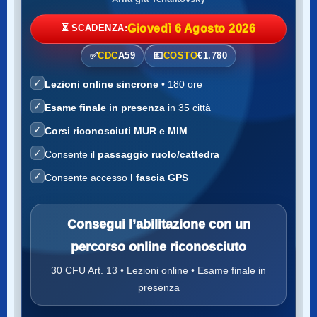
⏳ SCADENZA:
Giovedì 6 Agosto 2026
✅
CDC
A59
💶
COSTO
€1.780
✓
Lezioni online sincrone
• 180 ore
✓
Esame finale in presenza
in 35 città
✓
Corsi riconosciuti MUR e MIM
✓
Consente il
passaggio ruolo/cattedra
✓
Consente accesso
I fascia GPS
Consegui l’abilitazione con un
percorso online riconosciuto
30 CFU Art. 13 • Lezioni online • Esame finale in
presenza