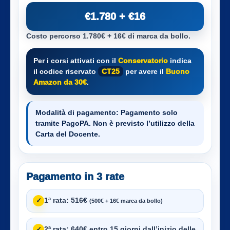
€1.780 + €16
Costo percorso 1.780€ + 16€ di marca da bollo.
Per i corsi attivati con il
Conservatorio
indica
il codice riservato
CT25
per avere il
Buono
Amazon da 30€
.
Modalità di pagamento:
Pagamento solo
tramite PagoPA. Non è previsto l’utilizzo della
Carta del Docente.
Pagamento in 3 rate
1ª rata:
516€
✓
(500€ + 16€ marca da bollo)
2ª rata:
640€ entro 15 giorni dall’inizio delle
✓