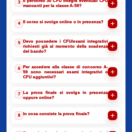
Il percorso 30 CFU integra eventuali CFU
3
mancanti per la classe A-59?
Il corso si svolge online o in presenza?
4
Devo possedere i CFU/esami integrativi
5
richiesti già al momento della scadenza
del bando?
Per accedere alla classe di concorso A-
6
59 sono necessari esami integrativi o
CFU aggiuntivi?
La prova finale si svolge in presenza
7
oppure online?
In cosa consiste la prova finale?
8