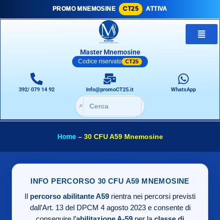
PROMO MNEMOSINE
CT25
ATTIVA
Master Mnemosine
Codice riservato
CT25
392/ 079 14 92
Info@promoCT25.it
WhatsApp
🔎
Home
–
30 CFU A59 Mnemosine
INFO PERCORSO 30 CFU A59 MNEMOSINE
Il
percorso abilitante A59
rientra nei percorsi previsti
dall’Art. 13 del DPCM 4 agosto 2023 e consente di
conseguire l’
abilitazione A-59
per la
classe di