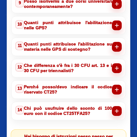
Posso iscrivermi a due corsi universitari
9
contemporaneamente?
Quanti punti attribuisce l'abilitazione
10
nelle GPS?
Quanti punti attribuisce l'abilitazione su
11
materia nelle GPS di sostegno?
Che differenza c'è fra i 30 CFU art. 13 e i
12
30 CFU per triennalisti?
Perché posso/devo indicare il codice
13
riservato CT25?
Chi può usufruire dello sconto di 100
14
euro con il codice CT25TFA25?
Hai bisogno di istruzioni passo passo per