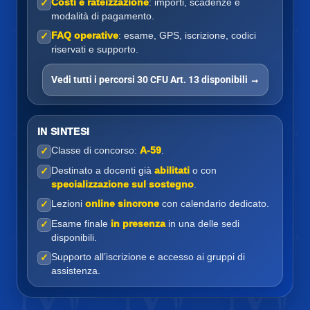
Costi e rateizzazione
: importi, scadenze e
✓
modalità di pagamento.
FAQ operative
: esame, GPS, iscrizione, codici
✓
riservati e supporto.
Vedi tutti i percorsi 30 CFU Art. 13 disponibili →
IN SINTESI
Classe di concorso:
A-59
.
✓
Destinato a docenti già
abilitati
o con
✓
specializzazione sul sostegno
.
Lezioni
online sincrone
con calendario dedicato.
✓
Esame finale
in presenza
in una delle sedi
✓
disponibili.
Supporto all’iscrizione e accesso ai gruppi di
✓
assistenza.