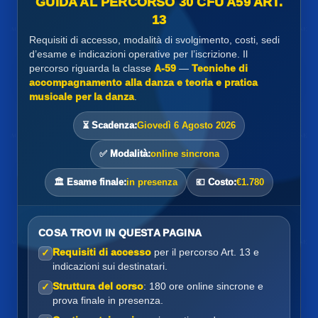
GUIDA AL PERCORSO 30 CFU A59 ART.
13
Requisiti di accesso, modalità di svolgimento, costi, sedi
d’esame e indicazioni operative per l’iscrizione. Il
percorso riguarda la classe
A-59
—
Tecniche di
accompagnamento alla danza e teoria e pratica
musicale per la danza
.
⏳ Scadenza:
Giovedì 6 Agosto 2026
✅ Modalità:
online sincrona
🏛️ Esame finale:
in presenza
💶 Costo:
€1.780
COSA TROVI IN QUESTA PAGINA
Requisiti di accesso
per il percorso Art. 13 e
✓
indicazioni sui destinatari.
Struttura del corso
: 180 ore online sincrone e
✓
prova finale in presenza.