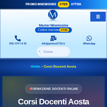
PROMO MNEMOSINE
CT25
ATTIVA
Master Mnemosine
Codice riservato
CT25
392/ 079 14 92
Info@promoCT25.it
WhatsApp
🔎
Home
–
Corsi Docenti Aosta
FORMAZIONE DOCENTI ONLINE
Corsi Docenti Aosta