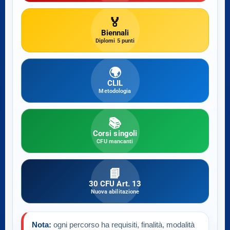
🏅
Biennali
Diplomi 5 punti
🌍
CLIL
Metodologia
📚
Corsi singoli
CFU mancanti
📘
30 CFU Art. 13
Nuova abilitazione
Nota:
ogni percorso ha requisiti, finalità, modalità