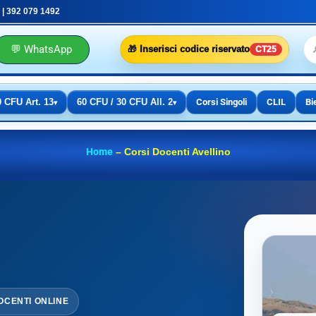
 | 392 079 1492
💬 WhatsApp
🎁 Inserisci codice riservato
CT25
0 CFU Art. 13
60 CFU / 30 CFU All. 2
Corsi Singoli
CLIL
Bi
▾
▾
Home
–
Corsi Docenti Avellino
OCENTI ONLINE