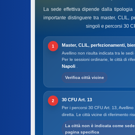
La sede effettiva dipende dalla tipologia
importante distinguere tra master, CLIL, p
singoli e percorsi 30 C
Master, CLIL, perfezionamenti, bien
1
Avellino non risulta indicata tra le sedi
Per le sessioni ordinarie, le città di rif
Napoli
.
Verifica città vicine
30 CFU Art. 13
2
Per i percorsi 30 CFU Art. 13, Avellino
diretta. Le città vicine di riferimento ri
La città non è indicata come sede 
pagina specifica