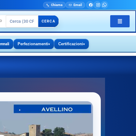
Chiama
Email
🔎
CERCA
ennali
Perfezionamenti
Certificazioni
▾
▾