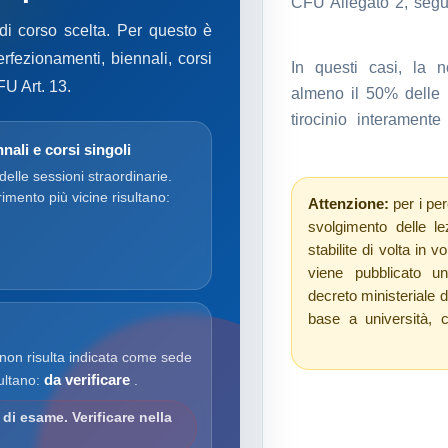
CFU Allegato 2, seguo
 di corso scelta. Per questo è
erfezionamenti, biennali, corsi
In questi casi, la no
FU Art. 13.
almeno il 50% delle l
tirocinio interament
nali e corsi singoli
 delle sessioni straordinarie.
erimento più vicine risultano:
Attenzione:
per i per
svolgimento delle le
stabilite di volta in v
viene pubblicato un
decreto ministeriale 
base a università, 
 non risulta indicata come sede
da verificare
sultano:
.
di esame. Verificare nella