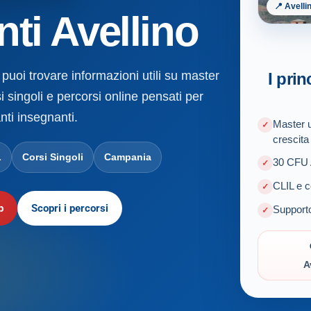
📍 Avelli
ti Avellino
 puoi trovare informazioni utili su master
I prin
i singoli e percorsi online pensati per
nti insegnanti.
Master u
crescita
L
Corsi Singoli
Campania
30 CFU A
CLIL e c
p
Scopri i percorsi
Supporto
A