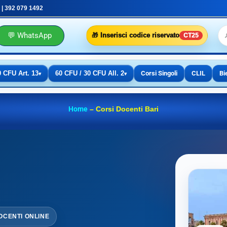
 | 392 079 1492
💬 WhatsApp
🎁 Inserisci codice riservato
CT25
0 CFU Art. 13
60 CFU / 30 CFU All. 2
Corsi Singoli
CLIL
Bi
▾
▾
Home
–
Corsi Docenti Bari
OCENTI ONLINE