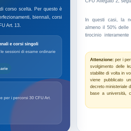
CFU Allegato 2, seguo
 di corso scelta. Per questo è
erfezionamenti, biennali, corsi
In questi casi, la no
FU Art. 13.
almeno il 50% delle l
tirocinio interament
nali e corsi singoli
 le sessioni di esame ordinarie
Attenzione:
per i per
svolgimento delle le
arie
stabilite di volta in v
viene pubblicato un
decreto ministeriale 
base a università, 
e per i percorsi 30 CFU Art.