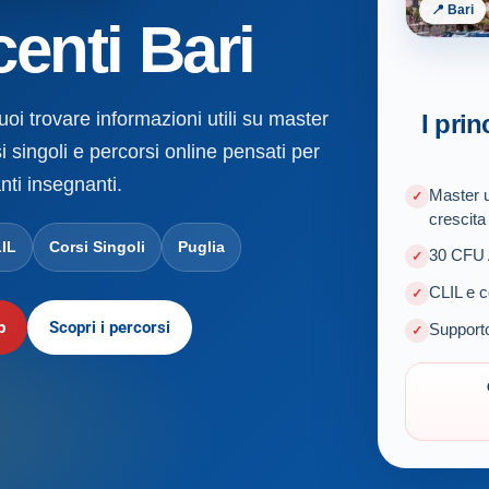
📍 Bari
enti Bari
uoi trovare informazioni utili su master
I prin
i singoli e percorsi online pensati per
nti insegnanti.
Master u
crescita
IL
Corsi Singoli
Puglia
30 CFU A
CLIL e c
p
Scopri i percorsi
Supporto