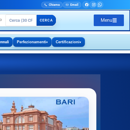
Chiama
Email
Menu
🔎
CERCA
ennali
Perfezionamenti
Certificazioni
▾
▾