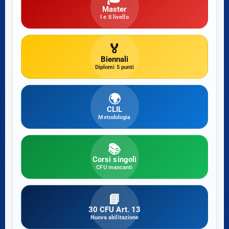
Master
I e II livello
🏅
Biennali
Diplomi 5 punti
🌍
CLIL
Metodologia
📚
Corsi singoli
CFU mancanti
📘
30 CFU Art. 13
Nuova abilitazione