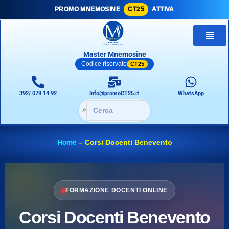
PROMO MNEMOSINE
CT25
ATTIVA
Master Mnemosine
Codice riservato
CT25
392/ 079 14 92
Info@promoCT25.it
WhatsApp
🔎
Home
–
Corsi Docenti Benevento
FORMAZIONE DOCENTI ONLINE
Corsi Docenti Benevento