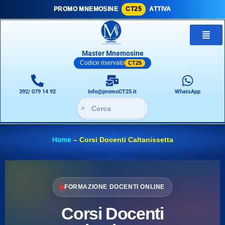
PROMO MNEMOSINE
CT25
ATTIVA
Master Mnemosine
Codice riservato
CT25
392/ 079 14 92
Info@promoCT25.it
WhatsApp
🔎
Home
–
Corsi Docenti Caltanissetta
FORMAZIONE DOCENTI ONLINE
Corsi Docenti