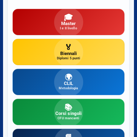
🎓
Master
I e II livello
🏅
Biennali
Diplomi 5 punti
🌍
CLIL
Metodologia
📚
Corsi singoli
CFU mancanti