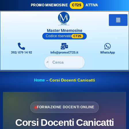
PROMO MNEMOSINE
CT25
ATTIVA
Master Mnemosine
Codice riservato
CT25
392/ 079 14 92
Info@promoCT25.it
WhatsApp
🔎
Home
–
Corsi Docenti Canicatti
FORMAZIONE DOCENTI ONLINE
Corsi Docenti Canicatti