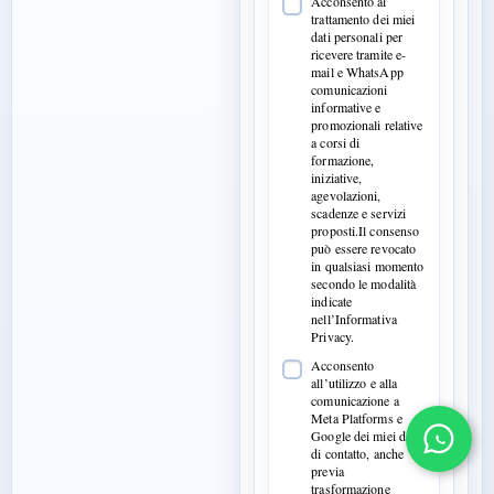
Acconsento al
trattamento dei miei
dati personali per
ricevere tramite e-
mail e WhatsApp
comunicazioni
informative e
promozionali relative
a corsi di
formazione,
iniziative,
agevolazioni,
scadenze e servizi
proposti.Il consenso
può essere revocato
in qualsiasi momento
secondo le modalità
indicate
nell’Informativa
Privacy.
Acconsento
all’utilizzo e alla
comunicazione a
Meta Platforms e
Google dei miei dati
di contatto, anche
previa
trasformazione