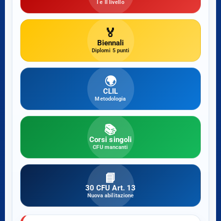
I e II livello
🏅
Biennali
Diplomi 5 punti
🌍
CLIL
Metodologia
📚
Corsi singoli
CFU mancanti
📘
30 CFU Art. 13
Nuova abilitazione