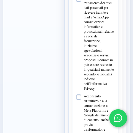
trattamento dei miei
dati personali per
ricevere tramite e-
mail e WhatsApp
comunicazioni
informative e
promozionali relative
a corsi di
formazione,
iniziative,
agevolazioni,
scadenze e servizi
proposti.Il consenso
può essere revocato
in qualsiasi momento
secondo le modalità
indicate
nell’Informativa
Privacy.
Acconsento
all’utilizzo e alla
comunicazione a
Meta Platforms e
Google dei miei dati
di contatto, anche
previa
trasformazione