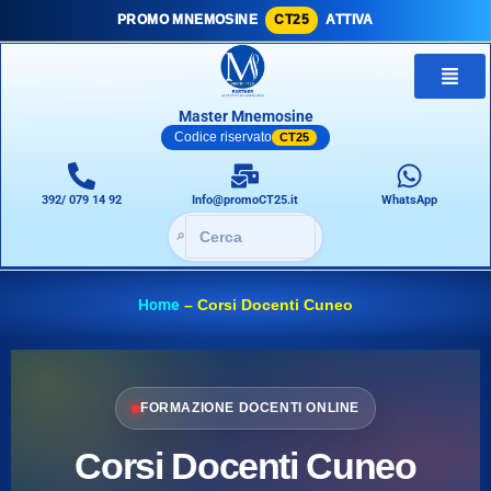
PROMO MNEMOSINE
CT25
ATTIVA
Master Mnemosine
Codice riservato
CT25
392/ 079 14 92
Info@promoCT25.it
WhatsApp
🔎
Home
–
Corsi Docenti Cuneo
FORMAZIONE DOCENTI ONLINE
Corsi Docenti Cuneo