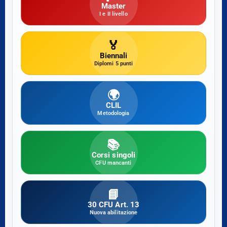
Master
I e II livello
🏅
Biennali
Diplomi 5 punti
🌍
CLIL
Metodologia
📚
Corsi singoli
CFU mancanti
📘
30 CFU Art. 13
Nuova abilitazione