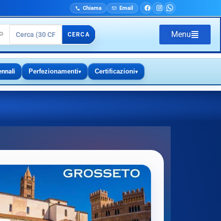
Chiama
Email
Menu
🔎
CERCA
ennali
Perfezionamenti
Certificazioni
▾
▾