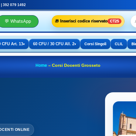
 | 392 079 1492
💬 WhatsApp
🎁 Inserisci codice riservato
CT25
0 CFU Art. 13
60 CFU / 30 CFU All. 2
Corsi Singoli
CLIL
Bi
▾
▾
Home
–
Corsi Docenti Grosseto
OCENTI ONLINE