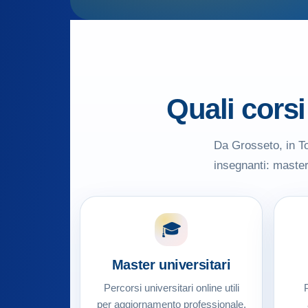
Quali cors
Da Grosseto, in To
insegnanti: master 
🎓
Master universitari
Percorsi universitari online utili
P
per aggiornamento professionale,