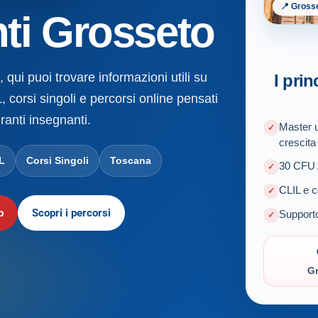
📍 Gross
ti Grosseto
 qui puoi trovare informazioni utili su
I prin
, corsi singoli e percorsi online pensati
ranti insegnanti.
Master u
crescita
L
Corsi Singoli
Toscana
30 CFU A
CLIL e c
p
Scopri i percorsi
Supporto
G