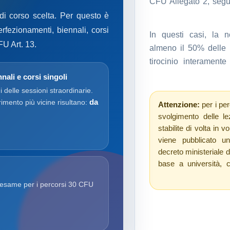
CFU Allegato 2, seguo
 di corso scelta. Per questo è
erfezionamenti, biennali, corsi
In questi casi, la no
FU Art. 13.
almeno il 50% delle l
tirocinio interament
nali e corsi singoli
i delle sessioni straordinarie.
da
ferimento più vicine risultano:
Attenzione:
per i per
svolgimento delle le
stabilite di volta in v
viene pubblicato un
decreto ministeriale 
base a università, 
’esame per i percorsi 30 CFU