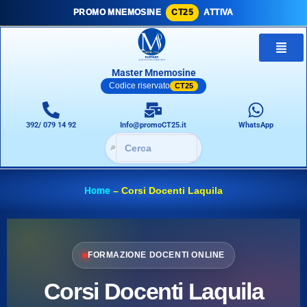
PROMO MNEMOSINE
CT25
ATTIVA
Master Mnemosine
Codice riservato
CT25
392/ 079 14 92
Info@promoCT25.it
WhatsApp
🔎
Home
–
Corsi Docenti Laquila
FORMAZIONE DOCENTI ONLINE
Corsi Docenti Laquila