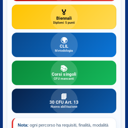
🏅
Biennali
Diplomi 5 punti
🌍
CLIL
Metodologia
📚
Corsi singoli
CFU mancanti
📘
30 CFU Art. 13
Nuova abilitazione
Nota:
ogni percorso ha requisiti, finalità, modalità