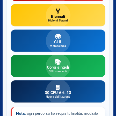
🏅
Biennali
Diplomi 5 punti
🌍
CLIL
Metodologia
📚
Corsi singoli
CFU mancanti
📘
30 CFU Art. 13
Nuova abilitazione
Nota:
ogni percorso ha requisiti, finalità, modalità