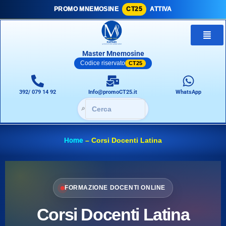
PROMO MNEMOSINE
CT25
ATTIVA
Master Mnemosine
Codice riservato
CT25
392/ 079 14 92
Info@promoCT25.it
WhatsApp
🔎
Home
–
Corsi Docenti Latina
FORMAZIONE DOCENTI ONLINE
Corsi Docenti Latina