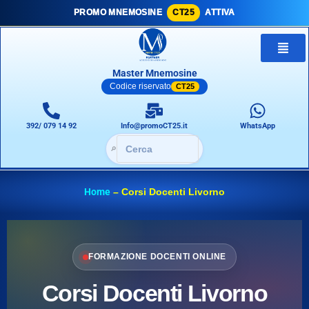
PROMO MNEMOSINE
CT25
ATTIVA
Master Mnemosine
Codice riservato
CT25
392/ 079 14 92
Info@promoCT25.it
WhatsApp
🔎
Home
–
Corsi Docenti Livorno
FORMAZIONE DOCENTI ONLINE
Corsi Docenti Livorno