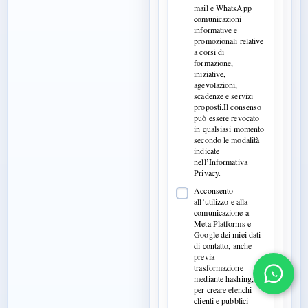
mail e WhatsApp
comunicazioni
informative e
promozionali relative
a corsi di
formazione,
iniziative,
agevolazioni,
scadenze e servizi
proposti.Il consenso
può essere revocato
in qualsiasi momento
secondo le modalità
indicate
nell’Informativa
Privacy.
Acconsento
all’utilizzo e alla
comunicazione a
Meta Platforms e
Google dei miei dati
di contatto, anche
previa
trasformazione
mediante hashing,
per creare elenchi
clienti e pubblici