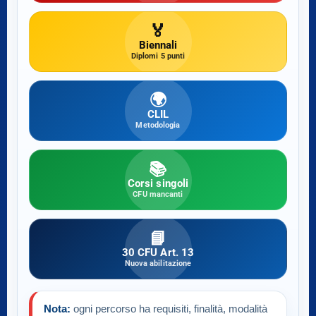
🏅
Biennali
Diplomi 5 punti
🌍
CLIL
Metodologia
📚
Corsi singoli
CFU mancanti
📘
30 CFU Art. 13
Nuova abilitazione
Nota:
ogni percorso ha requisiti, finalità, modalità