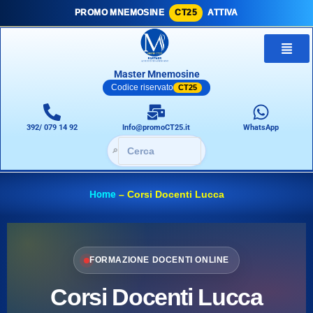
PROMO MNEMOSINE
CT25
ATTIVA
Master Mnemosine
Codice riservato
CT25
392/ 079 14 92
Info@promoCT25.it
WhatsApp
🔎
Home
–
Corsi Docenti Lucca
FORMAZIONE DOCENTI ONLINE
Corsi Docenti Lucca