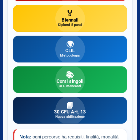
🏅
Biennali
Diplomi 5 punti
🌍
CLIL
Metodologia
📚
Corsi singoli
CFU mancanti
📘
30 CFU Art. 13
Nuova abilitazione
Nota:
ogni percorso ha requisiti, finalità, modalità