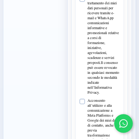
trattamento dei miei
dati personali per
ricevere tramite e-
mail e WhatsApp
comunicazioni
informative e
promozionali relative
a corsi di
formazione,
iniziative,
agevolazioni,
scadenze e servizi
proposti.Il consenso
può essere revocato
in qualsiasi momento
secondo le modalità
indicate
nell’Informativa
Privacy.
Acconsento
all’utilizzo e alla
comunicazione a
Meta Platforms e
Google dei miei dati
di contatto, anche
previa
trasformazione