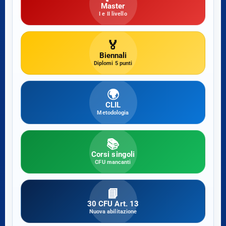
Master
I e II livello
🏅
Biennali
Diplomi 5 punti
🌍
CLIL
Metodologia
📚
Corsi singoli
CFU mancanti
📘
30 CFU Art. 13
Nuova abilitazione