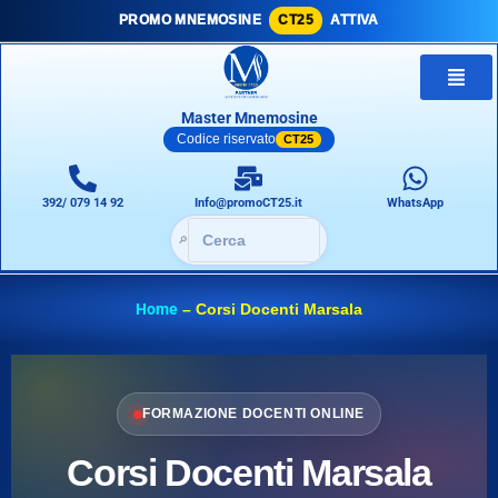
PROMO MNEMOSINE
CT25
ATTIVA
Master Mnemosine
Codice riservato
CT25
392/ 079 14 92
Info@promoCT25.it
WhatsApp
🔎
Home
–
Corsi Docenti Marsala
FORMAZIONE DOCENTI ONLINE
Corsi Docenti Marsala