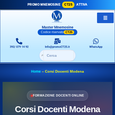
PROMO MNEMOSINE
CT25
ATTIVA
Master Mnemosine
Codice riservato
CT25
392/ 079 14 92
Info@promoCT25.it
WhatsApp
🔎
Home
–
Corsi Docenti Modena
FORMAZIONE DOCENTI ONLINE
Corsi Docenti Modena