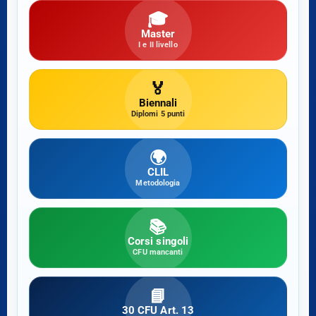
🎓
Master
I e II livello
🏅
Biennali
Diplomi 5 punti
🌍
CLIL
Metodologia
📚
Corsi singoli
CFU mancanti
📘
30 CFU Art. 13