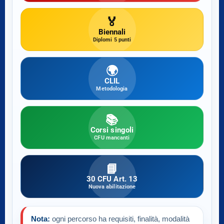
🏅
Biennali
Diplomi 5 punti
🌍
CLIL
Metodologia
📚
Corsi singoli
CFU mancanti
📘
30 CFU Art. 13
Nuova abilitazione
Nota:
ogni percorso ha requisiti, finalità, modalità