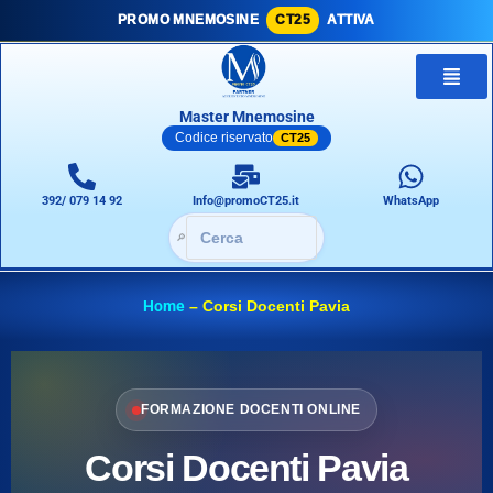
PROMO MNEMOSINE
CT25
ATTIVA
Master Mnemosine
Codice riservato
CT25
392/ 079 14 92
Info@promoCT25.it
WhatsApp
🔎
Home
–
Corsi Docenti Pavia
FORMAZIONE DOCENTI ONLINE
Corsi Docenti Pavia