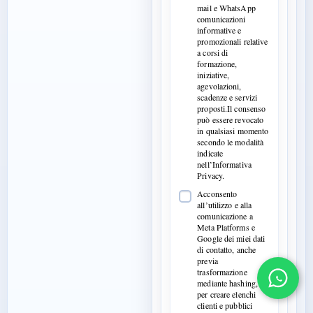
mail e WhatsApp
comunicazioni
informative e
promozionali relative
a corsi di
formazione,
iniziative,
agevolazioni,
scadenze e servizi
proposti.Il consenso
può essere revocato
in qualsiasi momento
secondo le modalità
indicate
nell’Informativa
Privacy.
Acconsento
all’utilizzo e alla
comunicazione a
Meta Platforms e
Google dei miei dati
di contatto, anche
previa
trasformazione
mediante hashing,
per creare elenchi
clienti e pubblici