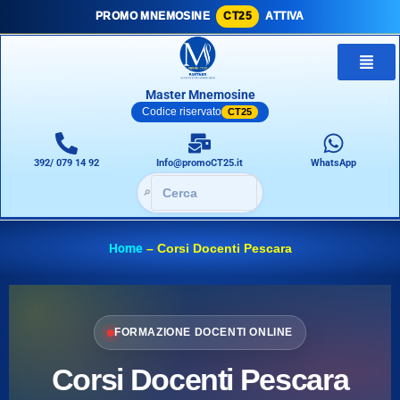
PROMO MNEMOSINE
CT25
ATTIVA
Master Mnemosine
Codice riservato
CT25
392/ 079 14 92
Info@promoCT25.it
WhatsApp
🔎
Home
–
Corsi Docenti Pescara
FORMAZIONE DOCENTI ONLINE
Corsi Docenti Pescara