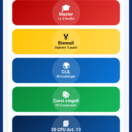
🎓
Master
I e II livello
🏅
Biennali
Diplomi 5 punti
🌍
CLIL
Metodologia
📚
Corsi singoli
CFU mancanti
📘
30 CFU Art. 13