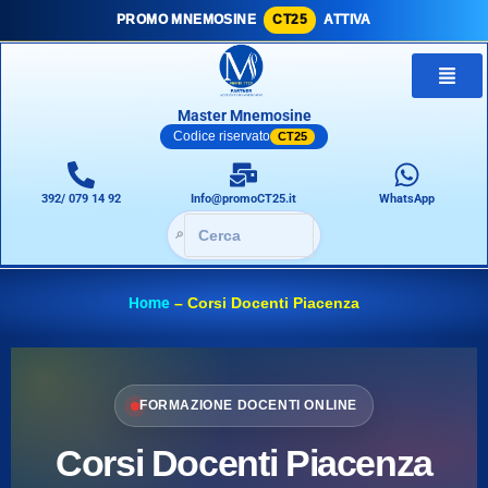
PROMO MNEMOSINE
CT25
ATTIVA
Master Mnemosine
Codice riservato
CT25
392/ 079 14 92
Info@promoCT25.it
WhatsApp
🔎
Home
–
Corsi Docenti Piacenza
FORMAZIONE DOCENTI ONLINE
Corsi Docenti Piacenza