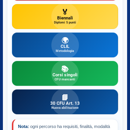
🏅
Biennali
Diplomi 5 punti
🌍
CLIL
Metodologia
📚
Corsi singoli
CFU mancanti
📘
30 CFU Art. 13
Nuova abilitazione
Nota:
ogni percorso ha requisiti, finalità, modalità