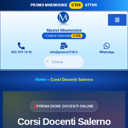
PROMO MNEMOSINE
CT25
ATTIVA
Master Mnemosine
Codice riservato
CT25
392/ 079 14 92
Info@promoCT25.it
WhatsApp
🔎
Home
–
Corsi Docenti Salerno
FORMAZIONE DOCENTI ONLINE
Corsi Docenti Salerno