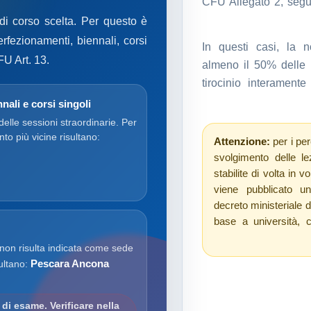
CFU Allegato 2, seguo
 di corso scelta. Per questo è
erfezionamenti, biennali, corsi
In questi casi, la no
FU Art. 13.
almeno il 50% delle l
tirocinio interament
nali e corsi singoli
delle sessioni straordinarie. Per
ento più vicine risultano:
Attenzione:
per i per
svolgimento delle le
stabilite di volta in v
viene pubblicato un
decreto ministeriale 
base a università, 
 non risulta indicata come sede
Pescara Ancona
sultano:
di esame. Verificare nella