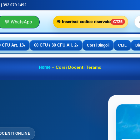
 | 392 079 1492
💬 WhatsApp
🎁 Inserisci codice riservato
CT25
0 CFU Art. 13
60 CFU / 30 CFU All. 2
Corsi Singoli
CLIL
Bi
▾
▾
Home
–
Corsi Docenti Teramo
OCENTI ONLINE