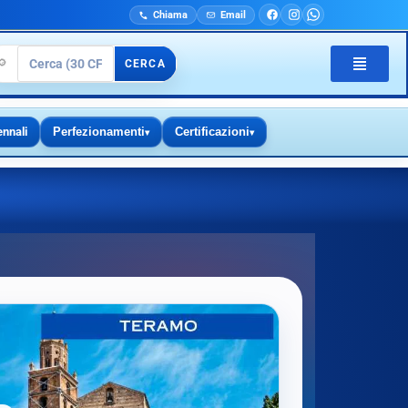
Chiama
Email
🔎
CERCA
ennali
Perfezionamenti
Certificazioni
▾
▾