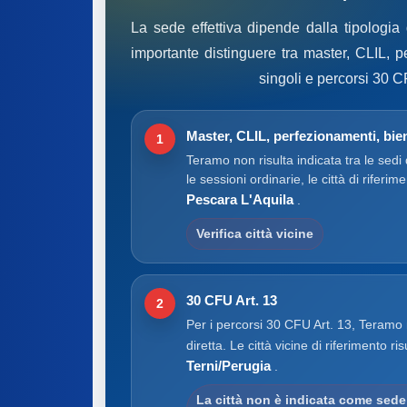
La sede effettiva dipende dalla tipologia
importante distinguere tra master, CLIL, p
singoli e percorsi 30 C
Master, CLIL, perfezionamenti, bien
1
Teramo non risulta indicata tra le sedi 
le sessioni ordinarie, le città di riferim
Pescara L'Aquila
.
Verifica città vicine
30 CFU Art. 13
2
Per i percorsi 30 CFU Art. 13, Teramo
diretta. Le città vicine di riferimento ri
Terni/Perugia
.
La città non è indicata come sede 