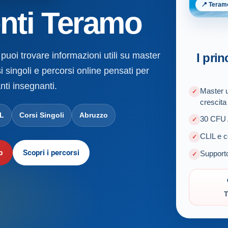
📍 Teram
nti Teramo
puoi trovare informazioni utili su master
I prin
i singoli e percorsi online pensati per
nti insegnanti.
Master u
crescita
IL
Corsi Singoli
Abruzzo
30 CFU A
CLIL e c
p
Scopri i percorsi
Supporto