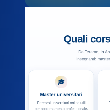
Quali cor
Da Teramo, in Abr
insegnanti: master 
🎓
Master universitari
Percorsi universitari online utili
P
per aggiornamento professionale,