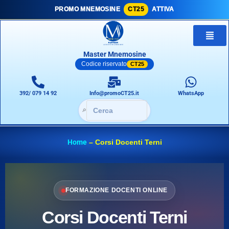
PROMO MNEMOSINE
CT25
ATTIVA
Master Mnemosine
Codice riservato
CT25
392/ 079 14 92
Info@promoCT25.it
WhatsApp
🔎
Home
–
Corsi Docenti Terni
FORMAZIONE DOCENTI ONLINE
Corsi Docenti Terni