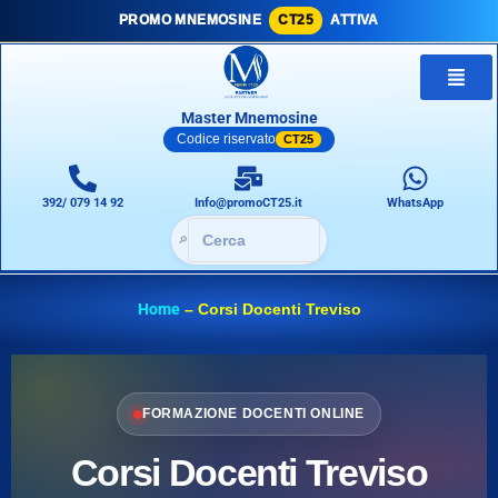
PROMO MNEMOSINE
CT25
ATTIVA
Master Mnemosine
Codice riservato
CT25
392/ 079 14 92
Info@promoCT25.it
WhatsApp
🔎
Home
–
Corsi Docenti Treviso
FORMAZIONE DOCENTI ONLINE
Corsi Docenti Treviso