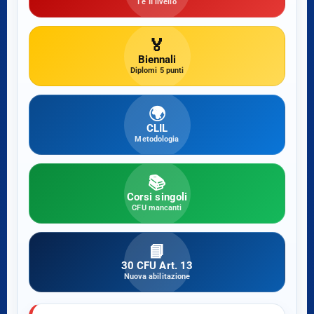
I e II livello
🏅
Biennali
Diplomi 5 punti
🌍
CLIL
Metodologia
📚
Corsi singoli
CFU mancanti
📘
30 CFU Art. 13
Nuova abilitazione