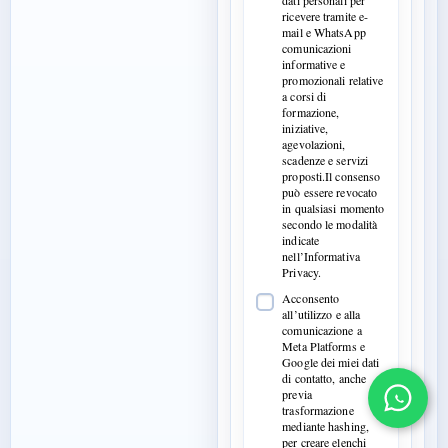
dati personali per
ricevere tramite e-
mail e WhatsApp
comunicazioni
informative e
promozionali relative
a corsi di
formazione,
iniziative,
agevolazioni,
scadenze e servizi
proposti.Il consenso
può essere revocato
in qualsiasi momento
secondo le modalità
indicate
nell’Informativa
Privacy.
Acconsento
all’utilizzo e alla
comunicazione a
Meta Platforms e
Google dei miei dati
di contatto, anche
previa
trasformazione
mediante hashing,
per creare elenchi