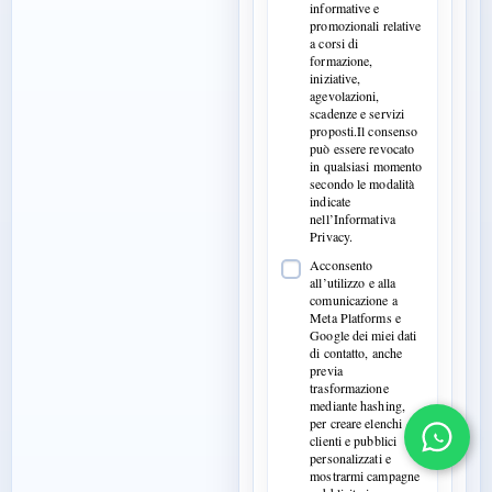
informative e
promozionali relative
a corsi di
formazione,
iniziative,
agevolazioni,
scadenze e servizi
proposti.Il consenso
può essere revocato
in qualsiasi momento
secondo le modalità
indicate
nell’Informativa
Privacy.
Acconsento
all’utilizzo e alla
comunicazione a
Meta Platforms e
Google dei miei dati
di contatto, anche
previa
trasformazione
mediante hashing,
per creare elenchi
clienti e pubblici
personalizzati e
mostrarmi campagne