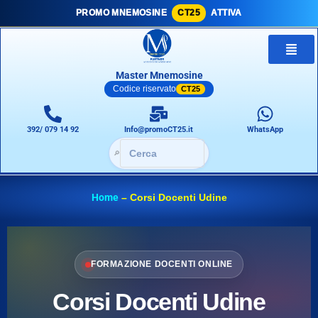
PROMO MNEMOSINE
CT25
ATTIVA
Master Mnemosine
Codice riservato
CT25
392/ 079 14 92
Info@promoCT25.it
WhatsApp
🔎
Home
–
Corsi Docenti Udine
FORMAZIONE DOCENTI ONLINE
Corsi Docenti Udine