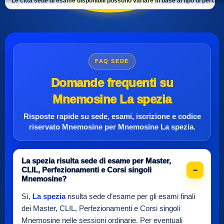
Le città sede di esame disponibili possono variare in base al tipo di percors
FAQ SEDE
Domande frequenti su
Mnemosine La spezia
Risposte rapide su sede, esami, iscrizione e
codice
riservato Mnemosine
per
Mnemosine La spezia
.
La spezia risulta sede di esame per Master,
CLIL, Perfezionamenti e Corsi singoli
Mnemosine?
Sì,
La spezia
risulta sede d’esame per gli esami finali
dei Master, CLIL, Perfezionamenti e Corsi singoli
Mnemosine nelle sessioni ordinarie. Per eventuali