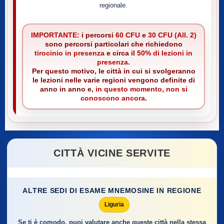
regionale.
IMPORTANTE:
i percorsi
60 CFU
e
30 CFU (All. 2)
sono percorsi particolari che richiedono
tirocinio in presenza
e circa il
50% di lezioni in
presenza
.
Per questo motivo, le città in cui si svolgeranno
le lezioni nelle varie regioni vengono definite di
anno in anno e,
in questo momento, non si
conoscono ancora
.
CITTÀ VICINE SERVITE
ALTRE SEDI DI ESAME MNEMOSINE IN REGIONE
Liguria
Se ti è comodo, puoi valutare anche queste città nella stessa