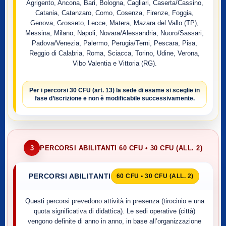
Agrigento, Ancona, Bari, Bologna, Cagliari, Caserta/Cassino,
Catania, Catanzaro, Como, Cosenza, Firenze, Foggia,
Genova, Grosseto, Lecce, Matera, Mazara del Vallo (TP),
Messina, Milano, Napoli, Novara/Alessandria, Nuoro/Sassari,
Padova/Venezia, Palermo, Perugia/Terni, Pescara, Pisa,
Reggio di Calabria, Roma, Sciacca, Torino, Udine, Verona,
Vibo Valentia e Vittoria (RG).
Per i percorsi
30 CFU (art. 13)
la sede di esame si sceglie
in
fase d’iscrizione
e non è modificabile successivamente.
3
PERCORSI ABILITANTI 60 CFU • 30 CFU (ALL. 2)
PERCORSI ABILITANTI
60 CFU • 30 CFU (ALL. 2)
Questi percorsi prevedono attività in presenza (tirocinio e una
quota significativa di didattica). Le sedi operative (città)
vengono definite di anno in anno, in base all’organizzazione