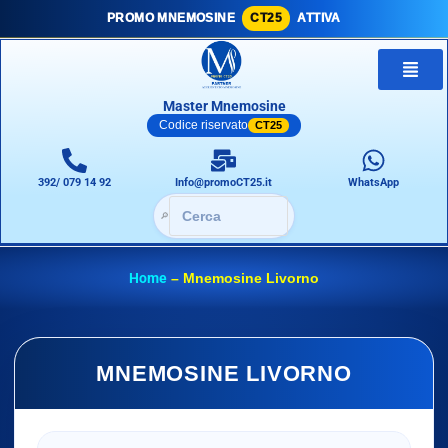
PROMO MNEMOSINE
CT25
ATTIVA
Master Mnemosine
Codice riservato
CT25
392/ 079 14 92
Info@promoCT25.it
WhatsApp
🔎
Home
–
Mnemosine Livorno
MNEMOSINE LIVORNO