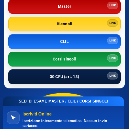
LINK
Master
LINK
Biennali
LINK
CLIL
LINK
Corsi singoli
LINK
30 CFU (art. 13)
SEDI DI ESAME MASTER / CLIL / CORSI SINGOLI
Iscriviti Online
Iscrizione interamente telematica. Nessun invio
cartaceo.