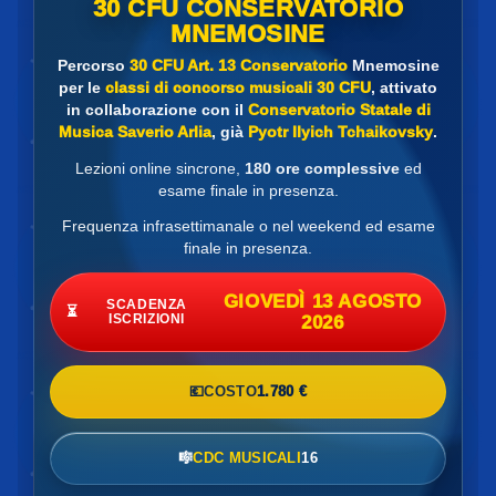
30 CFU CONSERVATORIO
MNEMOSINE
Percorso
30 CFU Art. 13 Conservatorio
Mnemosine
per le
classi di concorso musicali 30 CFU
, attivato
in collaborazione con il
Conservatorio Statale di
Musica Saverio Arlia
, già
Pyotr Ilyich Tchaikovsky
.
Lezioni online sincrone,
180 ore complessive
ed
esame finale in presenza.
Frequenza infrasettimanale o nel weekend ed esame
finale in presenza.
GIOVEDÌ 13 AGOSTO
SCADENZA
⏳
ISCRIZIONI
2026
💶
COSTO
1.780 €
🎼
CDC MUSICALI
16