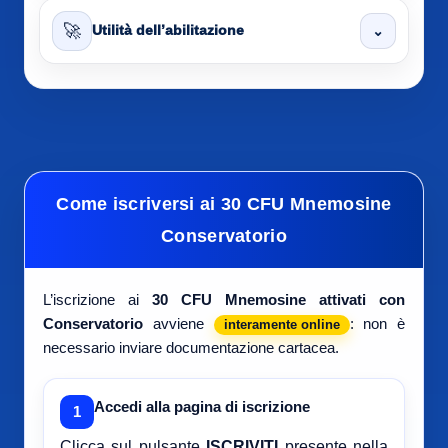
🚀
⌄
Utilità dell’abilitazione
Come iscriversi ai 30 CFU Mnemosine
Conservatorio
L’iscrizione ai
30 CFU Mnemosine attivati con
Conservatorio
avviene
: non è
interamente online
necessario inviare documentazione cartacea.
Accedi alla pagina di iscrizione
1
Clicca sul pulsante
ISCRIVITI
presente nella