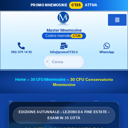
PROMO MNEMOSINE
CT25
ATTIVA
Master Mnemosine
Codice riservato
CT25
392/ 079 14 92
Info@promoCT25.it
WhatsApp
🔎
Home
–
30 CFU Mnemosine
–
30 CFU Conservatorio
Mnemosine
EDIZIONE AUTUNNALE • LEZIONI DA FINE ESTATE •
ESAMI IN 35 CITTÀ