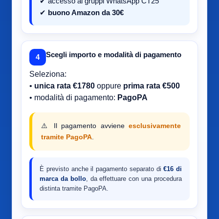
✔ accesso ai gruppi WhatsApp CT25
✔
buono Amazon da 30€
Scegli importo e modalità di pagamento
4
Seleziona:
•
unica rata €1780
oppure
prima rata €500
• modalità di pagamento:
PagoPA
⚠️ Il pagamento avviene
esclusivamente
tramite PagoPA
.
È previsto anche il pagamento separato di
€16 di
marca da bollo
, da effettuare con una procedura
distinta tramite PagoPA.