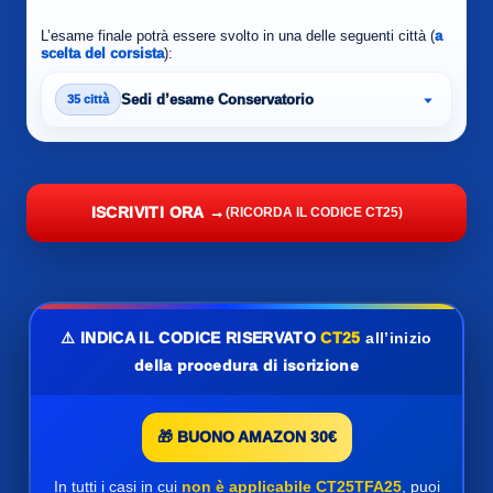
L’esame finale potrà essere svolto in una delle seguenti città (
a
scelta del corsista
):
Sedi d’esame Conservatorio
35 città
ISCRIVITI ORA →
(RICORDA IL CODICE CT25)
⚠️ INDICA IL CODICE RISERVATO
CT25
all’inizio
della procedura di iscrizione
🎁 BUONO AMAZON 30€
In tutti i casi in cui
non è applicabile CT25TFA25
, puoi