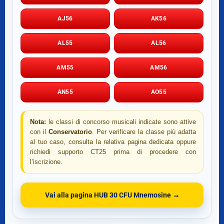
AJ56
AK56
AL55
AL56
AM55
AM56
AN55
AO55
Nota:
le classi di concorso musicali indicate sono attive
con il
Conservatorio
. Per verificare la classe più adatta
al tuo caso, consulta la relativa pagina dedicata oppure
richiedi supporto CT25 prima di procedere con
l’iscrizione.
Vai alla pagina HUB 30 CFU Mnemosine →