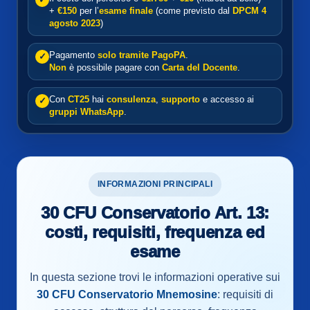
+
€150
per l’
esame finale
(come previsto dal
DPCM 4
agosto 2023
)
Pagamento
solo tramite PagoPA
.
✓
Non
è possibile pagare con
Carta del Docente
.
Con
CT25
hai
consulenza
,
supporto
e accesso ai
✓
gruppi WhatsApp
.
INFORMAZIONI PRINCIPALI
30 CFU Conservatorio Art. 13:
costi, requisiti, frequenza ed
esame
In questa sezione trovi le informazioni operative sui
30 CFU Conservatorio Mnemosine
: requisiti di