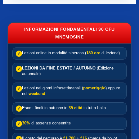
INFORMAZIONI FONDAMENTALI 30 CFU
MNEMOSINE
Lezioni online in modalità sincrona (
180 ore
di lezione)
✓
LEZIONI DA FINE ESTATE / AUTUNNO
(Edizione
✓
autunnale)
Lezioni nei giorni infrasettimanali (
pomeriggio
) oppure
✓
nel
weekend
Esami finali in autunno in
35 città
in tutta Italia
✓
30%
di assenze consentite
✓
Il costo del percorso è
€1.780
+
€16
(marca da bollo)
✓