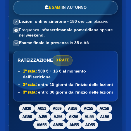
🏛️
ESAMI
IN AUTUNNO
Lezioni online sincrone
•
180 ore
complessive.
Frequenza
infrasettimanale pomeridiana
oppure
nel
weekend
.
Esame finale in presenza
in
35 città
.
RATEIZZAZIONE
3 RATE
1ª rata:
500 € + 16 € al momento
dell’iscrizione
2ª rata:
entro 15 giorni dall’inizio delle lezioni
3ª rata:
entro 30 giorni dall’inizio delle lezioni
A030
A053
A059
AB56
AC55
AC56
AG56
AJ55
AJ56
AK56
AL55
AL56
AM55
AM56
AN55
AO55