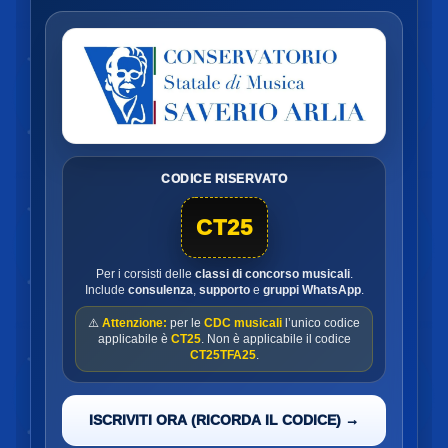
CODICE RISERVATO
CT25
Per i corsisti delle
classi di concorso musicali
.
Include
consulenza
,
supporto
e
gruppi WhatsApp
.
⚠️
Attenzione:
per le
CDC musicali
l’unico codice
applicabile è
CT25
. Non è applicabile il codice
CT25TFA25
.
ISCRIVITI ORA (RICORDA IL CODICE) →