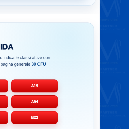
NIDA
co indica le classi attive con
la pagina generale
30 CFU
A19
A54
B22