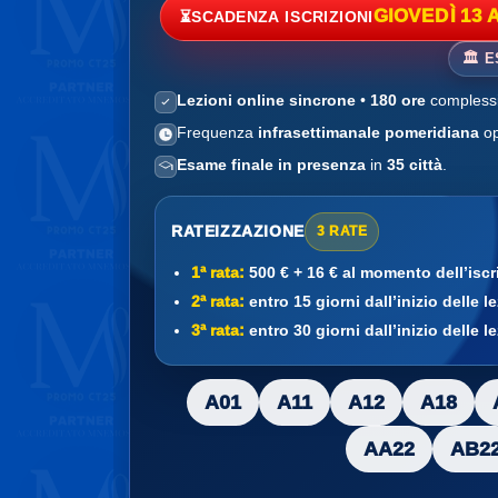
GIOVEDÌ 13 
⏳
SCADENZA ISCRIZIONI
🏛️ 
Lezioni online sincrone
•
180 ore
complessi
Frequenza
infrasettimanale pomeridiana
op
Esame finale in presenza
in
35 città
.
RATEIZZAZIONE
3 RATE
1ª rata:
500 € + 16 € al momento dell’iscr
2ª rata:
entro 15 giorni dall’inizio delle l
3ª rata:
entro 30 giorni dall’inizio delle l
A01
A11
A12
A18
AA22
AB2