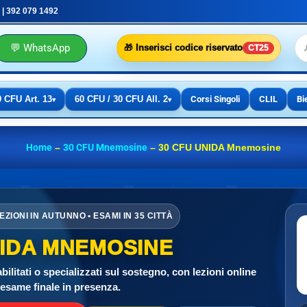
 | 392 079 1492
💬 WhatsApp
🎁 Inserisci codice riservato
CT25
0 CFU Art. 13
60 CFU / 30 CFU All. 2
Corsi Singoli
CLIL
Bi
▾
▾
Home
–
30 CFU Mnemosine
–
30 CFU UNIDA Mnemosine
ZIONI IN AUTUNNO • ESAMI IN 35 CITTÀ
NIDA MNEMOSINE
bilitati o specializzati sul sostegno, con lezioni online
esame finale in presenza.