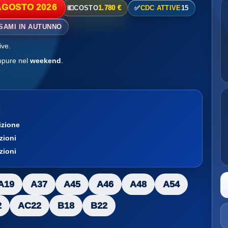
AGOSTO 2026
💶
COSTO
1.780 €
✅
CDC ATTIVE
15
ESAMI IN AUTUNNO
ve.
pure nel
weekend
.
izione
ezioni
ezioni
A19
A37
A45
A46
A48
A54
2
AC22
B18
B22