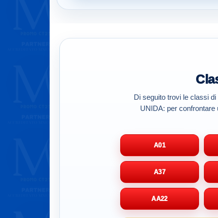
Cla
Di seguito trovi le classi d
UNIDA: per confrontare un
A01
A37
AA22