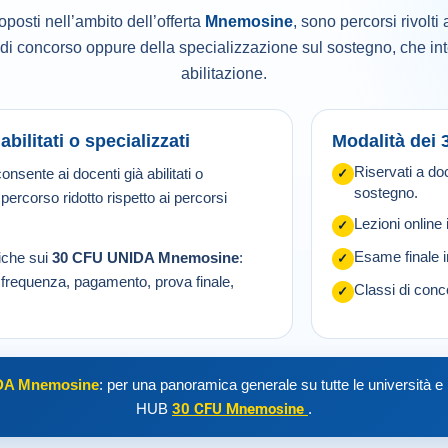
roposti nell’ambito dell’offerta
Mnemosine
, sono percorsi rivolti
se di concorso oppure della specializzazione sul sostegno, che 
abilitazione.
ilitati o specializzati
Modalità dei
Riservati a doce
onsente ai docenti già abilitati o
✓
sostegno.
percorso ridotto rispetto ai percorsi
Lezioni online 
✓
fiche sui
30 CFU UNIDA Mnemosine
:
Esame finale 
✓
i frequenza, pagamento, prova finale,
Classi di conc
✓
DA Mnemosine
: per una panoramica generale su tutte le università e i
HUB
30 CFU Mnemosine
.