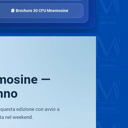
📘 Brochure 30 CFU Mnemosine
emosine —
unno
 questa edizione con avvio a
ata nel weekend.