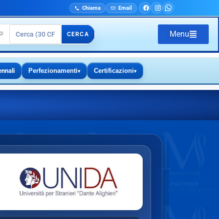
Chiama
Email
Menu
🔎
CERCA
ennali
Perfezionamenti
Certificazioni
▾
▾