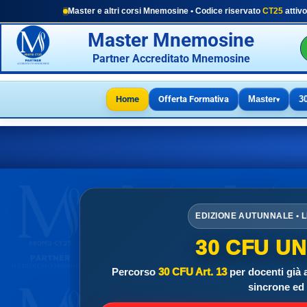
Master e altri corsi Mnemosine • Codice riservato
CT25
attivo
Master Mnemosine
Partner Accreditato Mnemosine
Home
Offerta Formativa
Master
3
▾
EDIZIONE AUTUNNALE • LE
30 CFU U
Percorso
30 CFU Art. 13
per docenti già a
sincrone ed 