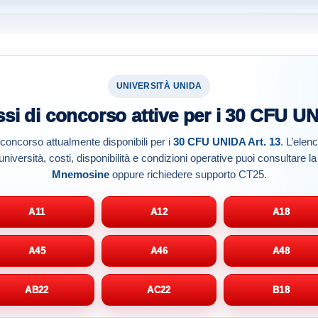
UNIVERSITÀ UNIDA
ssi di concorso attive per i 30 CFU U
i concorso attualmente disponibili per i
30 CFU UNIDA Art. 13
. L’elen
iversità, costi, disponibilità e condizioni operative puoi consultare 
Mnemosine
oppure richiedere supporto CT25.
A11
A12
A18
A45
A46
A48
AB22
AC22
B18